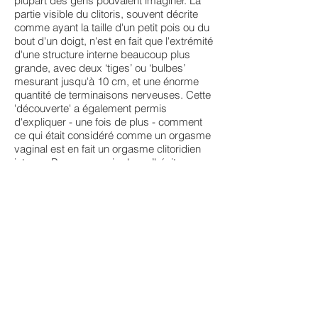
plupart des gens pouvaient imaginer. La
partie visible du clitoris, souvent décrite
comme ayant la taille d'un petit pois ou du
bout d'un doigt, n'est en fait que l'extrémité
d'une structure interne beaucoup plus
grande, avec deux ‘tiges’ ou ‘bulbes’
mesurant jusqu'à 10 cm, et une énorme
quantité de terminaisons nerveuses. Cette
'découverte' a également permis
d'expliquer - une fois de plus - comment
ce qui était considéré comme un orgasme
vaginal est en fait un orgasme clitoridien
interne. Pour en savoir plus, n’hésitez pas
à visionner
ce court-métrage
d’animation, maintes fois primé.
LES VULVES ONT UNE
VIE NOCTURNE AUSSI
Tout comme les hommes, les femmes ont
des érections pendant la nuit (plus
précisément pendant le sommeil
paradoxal). On appelle cela 'tumescence
clitoridienne nocturne' ou TCN.