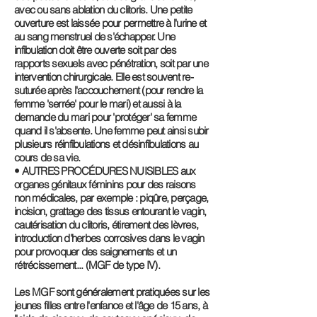
avec ou sans ablation du clitoris. Une petite
ouverture est laissée pour permettre à l'urine et
au sang menstruel de s'échapper. Une
infibulation doit être ouverte soit par des
rapports sexuels avec pénétration, soit par une
intervention chirurgicale. Elle est souvent re-
suturée après l'accouchement (pour rendre la
femme 'serrée' pour le mari) et aussi à la
demande du mari pour 'protéger' sa femme
quand il s'absente. Une femme peut ainsi subir
plusieurs réinfibulations et désinfibulations au
cours de sa vie.
• AUTRES PROCÉDURES NUISIBLES aux
organes génitaux féminins pour des raisons
non médicales, par exemple : piqûre, perçage,
incision, grattage des tissus entourant le vagin,
cautérisation du clitoris, étirement des lèvres,
introduction d'herbes corrosives dans le vagin
pour provoquer des saignements et un
rétrécissement... (MGF de type IV).
Les MGF sont généralement pratiquées sur les
jeunes filles entre l'enfance et l'âge de 15 ans, à