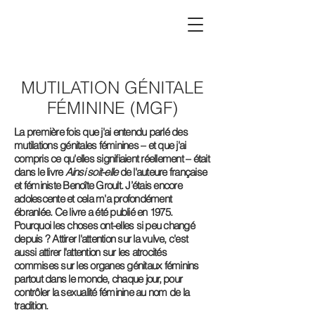
MUTILATION GÉNITALE
FÉMININE (MGF)
La première fois que j'ai entendu parlé des
mutilations génitales féminines – et que j'ai
compris ce qu'elles signifiaient réellement – était
dans le livre
Ainsi soit-elle
de l'auteure française
et féministe Benoîte Groult. J’étais encore
adolescente et cela m'a profondément
ébranlée. Ce livre a été publié en 1975.
Pourquoi les choses ont-elles si peu changé
depuis ? Attirer l'attention sur la vulve, c'est
aussi attirer l'attention sur les atrocités
commises sur les organes génitaux féminins
partout dans le monde, chaque jour, pour
contrôler la sexualité féminine au nom de la
tradition.