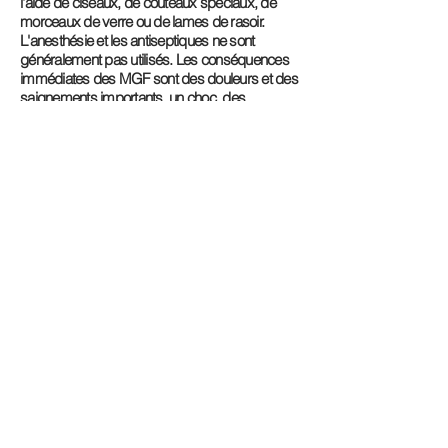
l'aide de ciseaux, de couteaux spéciaux, de
morceaux de verre ou de lames de rasoir.
L'anesthésie et les antiseptiques ne sont
généralement pas utilisés. Les conséquences
immédiates des MGF sont des douleurs et des
saignements importants, un choc, des
infections, des difficultés à uriner, des blessures
aux tissus génitaux voisins et la mort. Le
traumatisme et la douleur infligés ne s'arrêtent
pas à la procédure initiale, mais se poursuivent
le plus souvent sous forme de torture continue
tout au long de la vie de la femme.
Des liens pour plus d'informations
ici
.