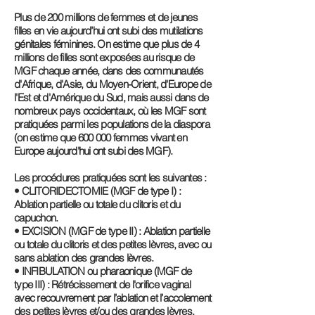
Plus de 200 millions de femmes et de jeunes
filles en vie aujourd’hui ont subi des mutilations
génitales féminines. On estime que plus de 4
millions de filles sont exposées au risque de
MGF chaque année, dans des communautés
d'Afrique, d'Asie, du Moyen-Orient, d'Europe de
l'Est et d'Amérique du Sud, mais aussi dans de
nombreux pays occidentaux, où les MGF sont
pratiquées parmi les populations de la diaspora
(on estime que 600 000 femmes vivant en
Europe aujourd'hui ont subi des MGF).
Les procédures pratiquées sont les suivantes :
• CLITORIDECTOMIE (MGF de type I) :
Ablation partielle ou totale du clitoris et du
capuchon.
• EXCISION (MGF de type II) : Ablation partielle
ou totale du clitoris et des petites lèvres, avec ou
sans ablation des grandes lèvres.
• INFIBULATION ou pharaonique (MGF de
type III) : Rétrécissement de l'orifice vaginal
avec recouvrement par l’ablation et l’accolement
des petites lèvres et/ou des grandes lèvres,